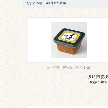
おすすめ順
48 件ずつ表示
イ号味噌 300gカップ入(冷蔵)
1,512
円
(税込
(税抜
1,400