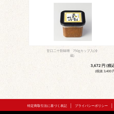
甘口二十割味噌 750gカップ入(冷
蔵)
3,672
円
(税込
(税抜
3,400
特定商取引法に基づく表記
プライバシーポリシー