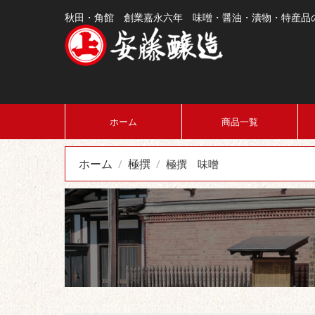
秋田・角館 創業嘉永六年 味噌・醤油・漬物・特産品
ホーム
商品一覧
ホーム
極撰
/
/
極撰 味噌