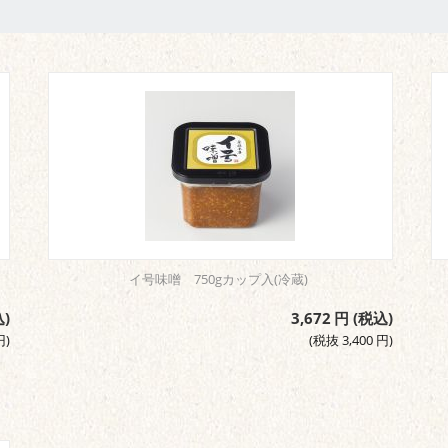
イ号味噌 750gカップ入(冷蔵)
)
3,672
円
(税込)
円
)
(税抜
3,400
円
)