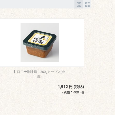
甘口二十割味噌 300gカップ入(冷
蔵)
1,512
円
(税込)
(税抜
1,400
円
)