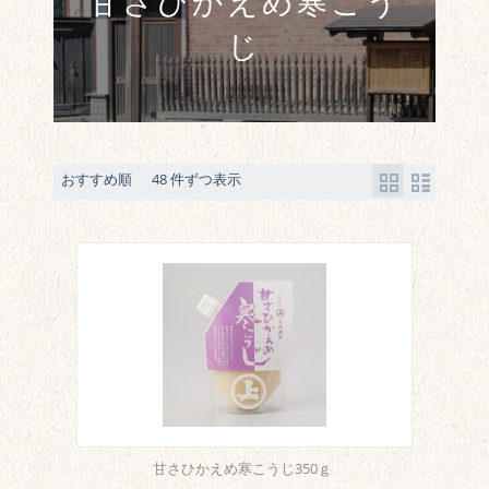
甘さひかえめ寒こう
じ
おすすめ順
48 件ずつ表示
甘さひかえめ寒こうじ350ｇ