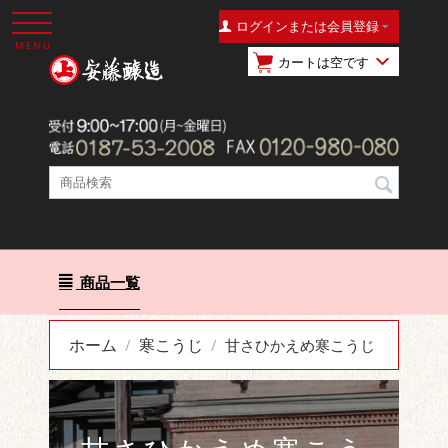
ログインまたは会員登録
MENU
カートは空です
商品一覧
ホーム
寒こうじ
/
/
甘さひかえめ寒こうじ