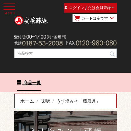
ログインまたは会員登録
MENU
カートは空です
商品一覧
ホーム
味噌
/
/
うす塩みそ「蔵歳月」