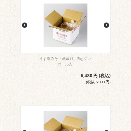
うす塩みそ「蔵歳月」5kgダン
ボール入
6,480
円
(税込)
(税抜
6,000
円
)