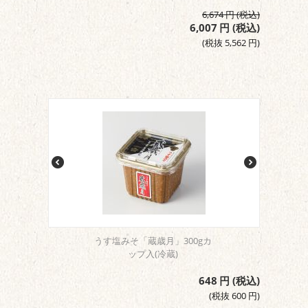
6,674
円
(税込)
6,007
円
(税込)
(税抜
5,562
円
)
うす塩みそ「蔵歳月」300gカ
ップ入(冷蔵)
648
円
(税込)
(税抜
600
円
)