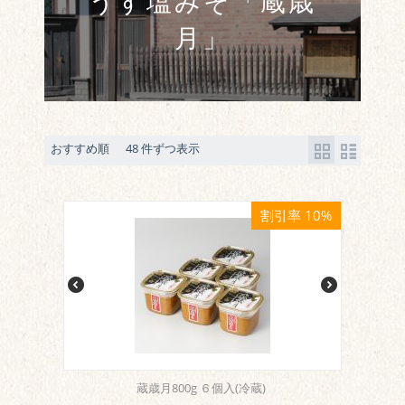
うす塩みそ「蔵歳
月」
おすすめ順
48 件ずつ表示
割引率 10%
蔵歳月800g ６個入(冷蔵)