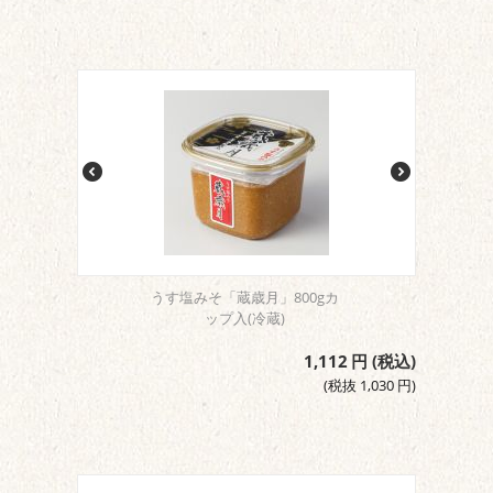
うす塩みそ「蔵歳月」800gカ
ップ入(冷蔵)
1,112
円
(税込)
(税抜
1,030
円
)