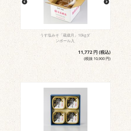
うす塩みそ「蔵歳月」10kgダ
ンボール入
11,772
円
(税込)
(税抜
10,900
円
)