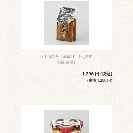
うす塩みそ「蔵歳月」1kg簡易
包装(冷蔵)
1,296
円
(税込)
(税抜
1,200
円
)