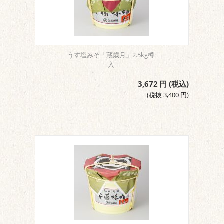
うす塩みそ「蔵歳月」2.5kg樽
入
3,672
円
(税込)
(税抜
3,400
円
)