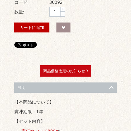
コード:
300921
+
数量:
−
カートに追加
商品価格改定のお知らせ
説明
【本商品について】
賞味期限：1年
【セット内容】
家伝つぶみそ800g
×1