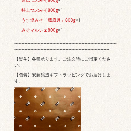
特上つぶみそ800g
×1
うす塩みそ「蔵歳月」800g
×1
みそマルシェ800g
×1
----------------------------------------------------------------------
-----------------------------------------------------------------
【熨斗】各種承ります。ご注文時にご指定くださ
い。
【包装】安藤醸造ギフトラッピングでお届けしま
す。