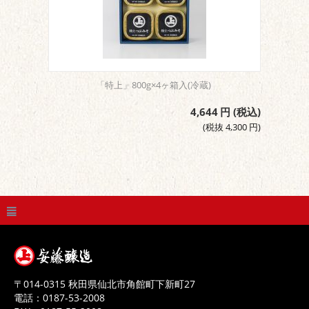
「特上」800g×4ヶ箱入(冷蔵)
4,644
円
(税込)
(税抜
4,300
円
)
〒
014-0315
秋田県
仙北市
角館町下新町27
電話：
0187-53-2008