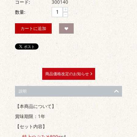
コード:
300140
+
数量:
−
カートに追加
商品価格改定のお知らせ
説明
【本商品について】
賞味期限：1年
【セット内容】
特上つぶみそ800g
×4