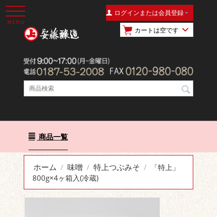
ログインまたは会員登録
MENU
カートは空です
商品一覧
ホーム
味噌
特上つぶみそ
/
/
/
「特上」
800g×4ヶ箱入(冷蔵)