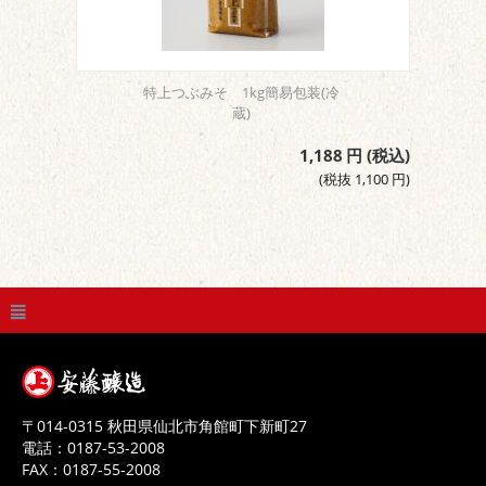
特上つぶみそ 1kg簡易包装(冷
蔵)
1,188
円
(税込)
(税抜
1,100
円
)
〒
014-0315
秋田県
仙北市
角館町下新町27
電話：
0187-53-2008
FAX：
0187-55-2008