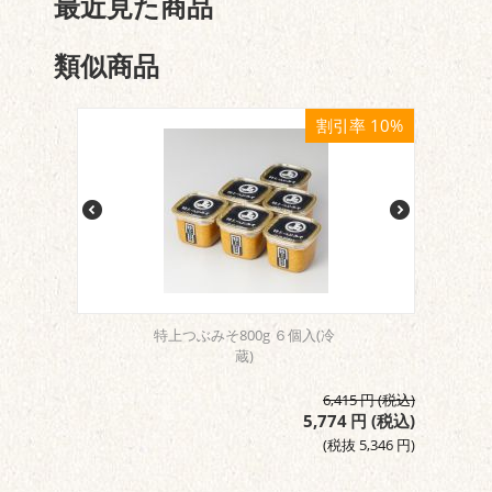
最近見た商品
類似商品
割引率 10%
特上つぶみそ800g ６個入(冷
蔵)
6,415
円
(税込)
5,774
円
(税込)
(税抜
5,346
円
)