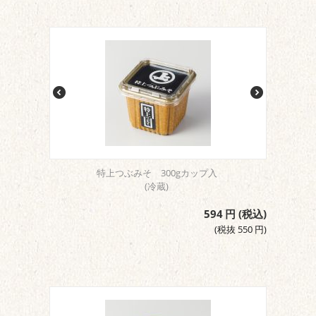
特上つぶみそ 300gカップ入
(冷蔵)
594
円
(税込)
(税抜
550
円
)