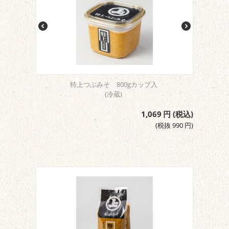
特上つぶみそ 800gカップ入
(冷蔵)
1,069
円
(税込)
(税抜
990
円
)