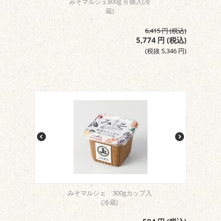
みそマルシェ800g ６個入(冷
蔵)
6,415
円
(税込)
5,774
円
(税込)
(税抜
5,346
円
)
みそマルシェ 300gカップ入
(冷蔵)