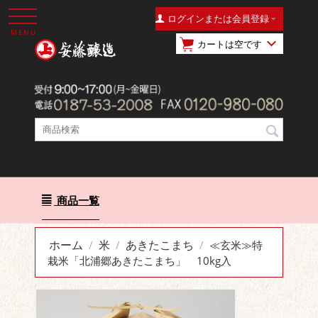
ログインまたは会員登録
MENU
カートは空です
商品一覧
ホーム
米
あきたこまち
/
/
/
≪玄米≫特
栽米「北浦郷あきたこまち」 10kg入