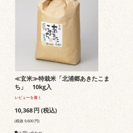
≪玄米≫特栽米「北浦郷あきたこま
ち」 10kg入
レビューを書く
10,368
円
(税込)
(税抜
9,600
円
)
お問い合わせ