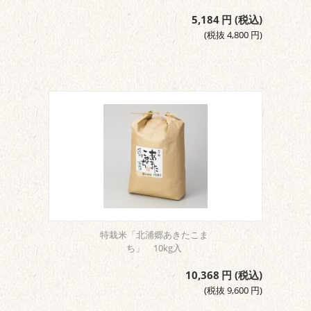
5,184
円
(税込)
(税抜
4,800
円
)
特栽米「北浦郷あきたこま
ち」 10kg入
10,368
円
(税込)
(税抜
9,600
円
)