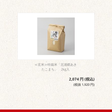
≪玄米≫特栽米「北浦郷あき
たこまち」 2kg入
2,074
円
(税込)
(税抜
1,920
円
)