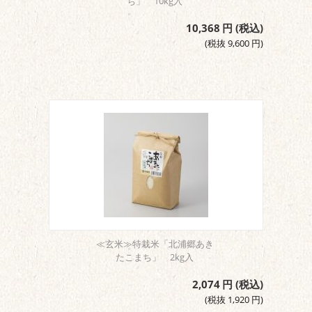
ち」 10kg入
10,368
円
(税込)
(税抜
9,600
円
)
≪玄米≫特栽米「北浦郷あき
たこまち」 2kg入
2,074
円
(税込)
(税抜
1,920
円
)