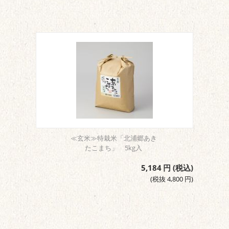
≪玄米≫特栽米「北浦郷あき
たこまち」 5kg入
5,184
円
(税込)
(税抜
4,800
円
)