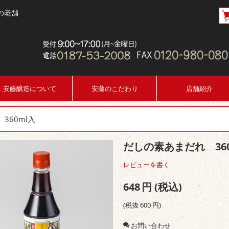
の老舗
安藤醸造について
安藤のこだわり
店舗紹介
360ml入
だしの素あまだれ 36
レビューを書く
648
円
(税込)
(税抜
600
円
)
お問い合わせ