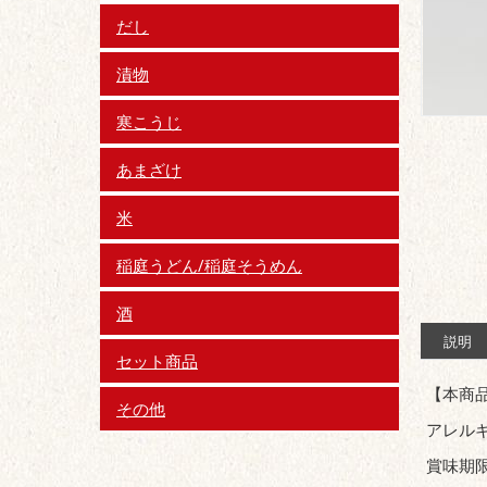
だし
漬物
寒こうじ
あまざけ
米
稲庭うどん/稲庭そうめん
酒
説明
セット商品
【本商
その他
アレル
賞味期