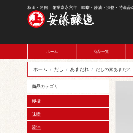
秋田・角館 創業嘉永六年 味噌・醤油・漬物・特産品
ホーム
商品一覧
ホーム
だし
あまだれ
/
/
/
だしの素あまだれ 
商品カテゴリ
極撰
味噌
醤油