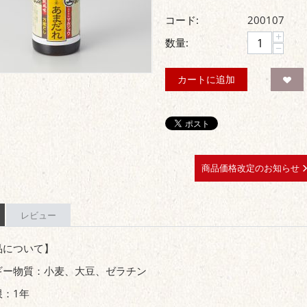
コード:
200107
+
数量:
−
カートに追加
商品価格改定のお知らせ
レビュー
品について】
ギー物質：小麦、大豆、ゼラチン
限：1年