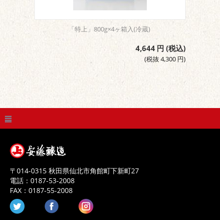
「特上」800g×4ヶ箱入(冷蔵)
4,644
円
(税込)
(税抜
4,300
円
)
〒
014-0315
秋田県
仙北市
角館町下新町27
電話：
0187-53-2008
FAX：
0187-55-2008