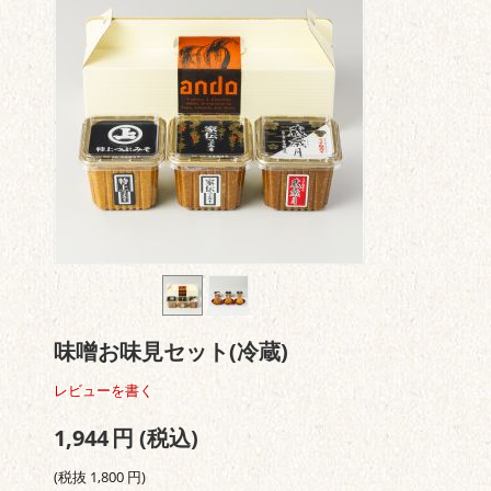
味噌お味見セット(冷蔵)
レビューを書く
1,944
円
(税込)
(税抜
1,800
円
)