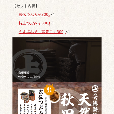
【セット内容】
家伝つぶみそ300g
×1
特上つぶみそ300g
×1
うす塩みそ「蔵歳月」300g
×1